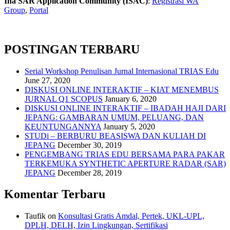
Ina SAR Application Community (ISAC)
:
Registrasi WA
Group
,
Portal
POSTINGAN TERBARU
Serial Workshop Penulisan Jurnal Internasional TRIAS Edu
June 27, 2020
DISKUSI ONLINE INTERAKTIF – KIAT MENEMBUS
JURNAL Q1 SCOPUS
January 6, 2020
DISKUSI ONLINE INTERAKTIF – IBADAH HAJI DARI
JEPANG: GAMBARAN UMUM, PELUANG, DAN
KEUNTUNGANNYA
January 5, 2020
STUDi – BERBURU BEASISWA DAN KULIAH DI
JEPANG
December 30, 2019
PENGEMBANG TRIAS EDU BERSAMA PARA PAKAR
TERKEMUKA SYNTHETIC APERTURE RADAR (SAR)
JEPANG
December 28, 2019
Komentar Terbaru
Taufik
on
Konsultasi Gratis Amdal, Pertek, UKL-UPL,
DPLH, DELH, Izin Lingkungan, Sertifikasi