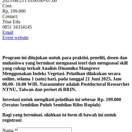
2025-06-21T10:00:00+07:00
Cost:
Rp, 199.000
Contact:
Trias Edu
0851 34334145
Email
Event website
Program ini ditujukan untuk para praktisi, peneliti, dosen dan
mahasiswa yang berminat menguasai teori dan menguasai skill
yang cukup terkait
Analisis Dinamika Mangrove
Menggunakan Indeks Vegetasi
. Pelatihan dilakukan secara
online, selama 1 (satu) hari, pada tanggal 21 Juni 2025, Jam
08.00- 10.00 WIB. Narasumber adalah Postdoctoral Researcher
NTNU, Taiwan dan periset di BRIN.
Investasi untuk mengikuti pelatihan ini sebesar Rp. 199.000
(Seratus Sembilan Puluh Sembilan Ribu Rupiah)
Bagi yang berminat, silahkan isi form di bawah ini untuk
registrasi:
Nama
*