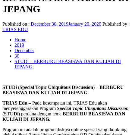
JEPANG
Published on :
December 30, 2019
January 20, 2020
Published by :
TRIAS EDU
Home
2019
December
30
STUDi – BERBURU BEASISWA DAN KULIAH DI
JEPANG
STUDi
(
Special Topic Ubiquitous Discuss
ion
)
– BERBURU
BEASISWA DAN KULIAH DI JEPANG
TRIAS Edu
– Pada kesempatan ini, TRIAS Edu akan
menyelenggarakan Program
Special Topic Ubiquitous Discussion
(STUDi)
perdana dengan tema
BERBURU BEASISWA DAN
KULIAH DI JEPANG.
Program ini adalah program diskusi online spesial yang didukung
oleh Aplikasi
Zoom Video Conferencing HD Quality
dan dapat