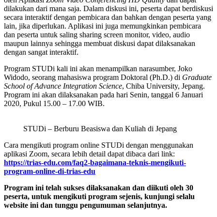
dilakukan dari mana saja. Dalam diskusi ini, peserta dapat berdiskusi
secara interaktif dengan pembicara dan bahkan dengan peserta yang
lain, jika diperlukan. Aplikasi ini juga memungkinkan pembicara
dan peserta untuk saling sharing screen monitor, video, audio
maupun lainnya sehingga membuat diskusi dapat dilaksanakan
dengan sangat interaktif.
Program STUDi kali ini akan menampilkan narasumber, Joko
Widodo, seorang mahasiswa program Doktoral (Ph.D.) di
Graduate
School of Advance Integration Science
, Chiba University, Jepang.
Program ini akan dilaksanakan pada hari Senin, tanggal 6 Januari
2020, Pukul 15.00 – 17.00 WIB.
STUDi – Berburu Beasiswa dan Kuliah di Jepang
Cara mengikuti program online STUDi dengan menggunakan
aplikasi Zoom, secara lebih detail dapat dibaca dari link:
https://trias-edu.com/faq2-bagaimana-teknis-mengikuti-
program-online-di-trias-edu
Program ini telah sukses dilaksanakan dan diikuti oleh 30
peserta, untuk mengikuti program sejenis, kunjungi selalu
website ini dan tunggu pengumuman selanjutnya.