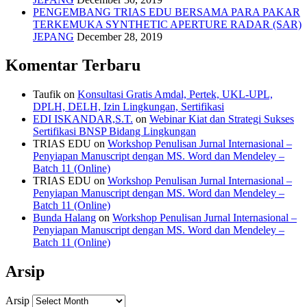
PENGEMBANG TRIAS EDU BERSAMA PARA PAKAR
TERKEMUKA SYNTHETIC APERTURE RADAR (SAR)
JEPANG
December 28, 2019
Komentar Terbaru
Taufik
on
Konsultasi Gratis Amdal, Pertek, UKL-UPL,
DPLH, DELH, Izin Lingkungan, Sertifikasi
EDI ISKANDAR,S.T.
on
Webinar Kiat dan Strategi Sukses
Sertifikasi BNSP Bidang Lingkungan
TRIAS EDU
on
Workshop Penulisan Jurnal Internasional –
Penyiapan Manuscript dengan MS. Word dan Mendeley –
Batch 11 (Online)
TRIAS EDU
on
Workshop Penulisan Jurnal Internasional –
Penyiapan Manuscript dengan MS. Word dan Mendeley –
Batch 11 (Online)
Bunda Halang
on
Workshop Penulisan Jurnal Internasional –
Penyiapan Manuscript dengan MS. Word dan Mendeley –
Batch 11 (Online)
Arsip
Arsip