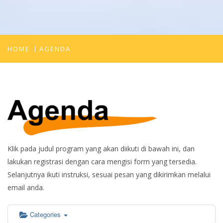
12:00 am
HOME
AGENDA
1:00 am
2:00 am
3:00 am
Klik pada judul program yang akan diikuti di bawah ini, dan
4:00 am
lakukan registrasi dengan cara mengisi form yang tersedia.
Selanjutnya ikuti instruksi, sesuai pesan yang dikirimkan melalui
5:00 am
email anda.
6:00 am
Categories